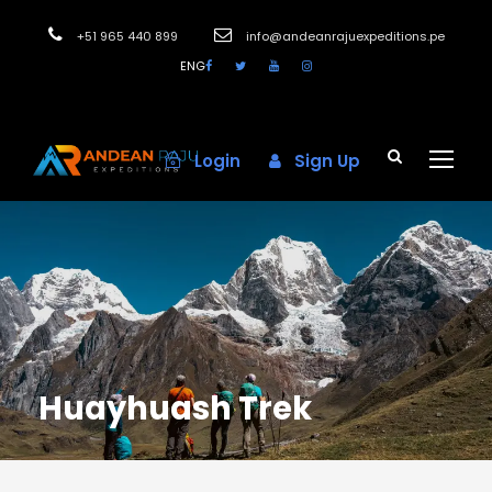
+51 965 440 899
info@andeanrajuexpeditions.pe
ENG
Login
Sign Up
Huayhuash Trek