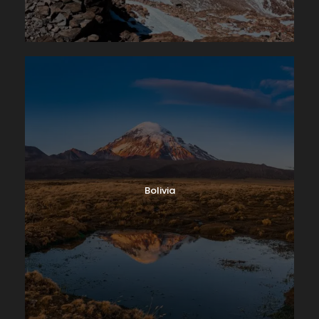
Realizamos un descenso hacia la Quebrada Wayra,
lugar donde se encuentra ubicado uno de los
controles de la comunidad, realizamos el primer
pago correspondiente al derecho de ingreso al
circuito. Continuamos 400 metros de caminata y
estaremos dentro del campamento Mitucocha,
donde nos dan la bienvenida los nevados:
Jirishanca, Ninashanca y Rondoy y muy cercana
yace la laguna Mitucocha.
Modalidad de alojamiento:
Tiendas de montaña.
Comidas:
Box lunch, almuerzo, hora del té y cena.
Bolivia
Traslado en carro:
5 horas
Tiempo de caminata:
4 horas aproximadamente
Desnivel:
+520 /-490 m
Día 2
Campamento Mitucocha (4.270 m) –
Paso Alcay (4.780 m) – Campamento
Carhuacocha (4.140 m)