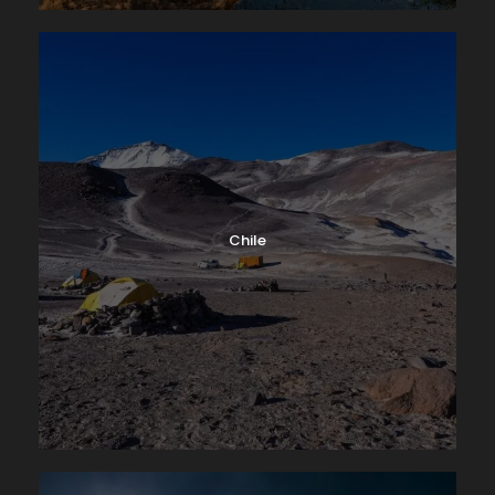
En nuestro segundo día de caminata, iniciaremos la
caminata por un terreno fácil y ascendente, luego
alcanzaremos Yanapunta(4640 m) para proseguir
hacia el paso Alcay(4.780m), para lo cual
tomaremos un desvío ascendente hacia la derecha
del camino que se deja entrever hacia el
Campamento Carhuacocha. El Paso Alcay es uno
de los miradores más bonitos del circuito por su
Chile
espectacular vista a Siulá Grande, Yerupajá grande
y Chico, Jirishanca, Ninashanca, todos por sus
salvajes y abruptas caras este. Luego nos dirigimos
hacia la laguna Alcaycocha, en cuyas proximidades
tomaremos nuestra hora de almuerzo. Finalmente
haremos un descenso hasta la quebrada Yanayana,
pasaremos por Incahuain mientras nos deleitamos
con la preciosa laguna Carhuacocha(4150 m), en
pocos minutos estaremos alcanzando nuestro
campamento que lleva el mismo nombre de la