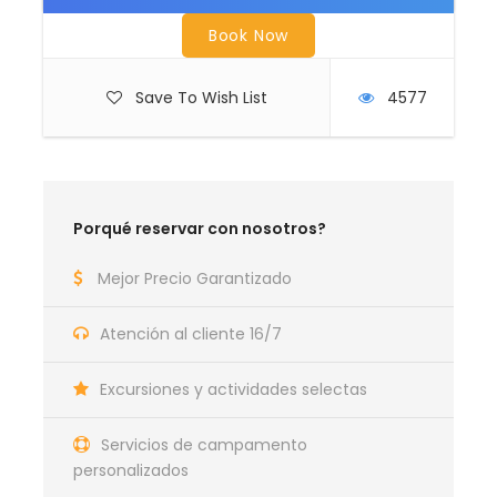
nuevo paisaje, y a la vez es un reto deportivo por las
caminatas que alcanzan pasos entre 4500 msnm y
Book Now
5000 msnm. No tenemos más palabras para
describir esta impresionante cordillera, siempre será
Save To Wish List
4577
mejor que venga con nosotros y descubra en
primera fila lo que Huayhuash tiene para usted.
Porqué reservar con nosotros?
Lugar de salida y de regreso
Huaraz (
Google Map
)
Mejor Precio Garantizado
Hora de salida
Atención al cliente 16/7
4:00 am (recojo en su hotel)
Excursiones y actividades selectas
Nuestro servicio incluye
Servicios de campamento
Guía certificado de caminata (inglés,
personalizados
español)