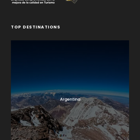
aproximadamente 30 minutos para desayunar.
Continuamos nuestro recorrido y durante el
trayecto veremos pueblos pintorescos como:
Llámac, Pocpa, Pacllón. El transporte nos dejará en
TOP DESTINATIONS
Cuartelhuaín, desde aquí iniciaremos la caminata
del primer día con una subida sostenida con
constantes zigzags hasta alcanzar el primer paso
del día, Cacananpunta (4690m), un excelente
mirador del oriente, desde el paso ya estamos
ingresando al territorio de la región Huánuco y
donde se observan los nevados Ninashanca, Rondoy
y la cordillera Huallanca, luego del paso
Cacananpunta continuaremos por un camino
descendente en cuyo borde nos esperará una zona
Argentina
destinada para la hora de almuerzo donde nuestros
cocineros han equipado un espacio para comer y
descansar. Terminado el almuerzo continuaremos
la caminata y podremos observar la Quebrada
Caliente con la característica Laguna de
Pucacocha de aguas rojizas y sulfurosas.