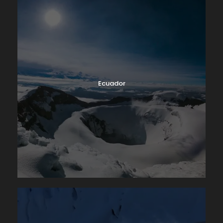
mencionada laguna. El equipo de Andean Raju
Expeditions espera en este campamento con agua
tibia para el aseo personal de los participantes, en la
noche nada mejor que mirar las estrellas, la
nebulosa de la Vía Láctea y su reflejo sobre la
laguna Carhuacocha.
Ecuador
Modalidad de alojamiento:
Tiendas de montaña.
Comidas:
Desayuno, box lunch, almuerzo, hora del
té y cena.
Tiempo de caminata:
7 horas aproximadamente.
Desnivel:
+580 m / -580 m
Día 3
Carhuacocha Camp (4.140 m) – Siula
Pass (4.800 m) – Huayhuash Camp (4.300 m)
En nuestro tercer día de caminata, daremos inicio a
la jornada a tempranas horas. Este día es uno de los