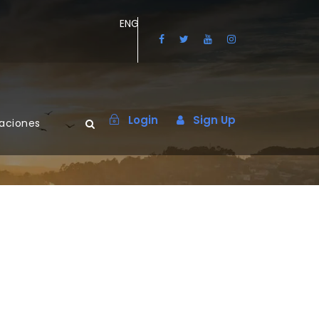
ENG
Login
Sign Up
maciones