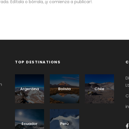
da. Edítala o bórrala, ¡y comienza a publicar!.
TOP DESTINATIONS
C
D
n
L
Argentina
Bolivia
Chile
C
i
Ecuador
Perú