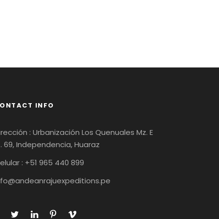
ONTACT INFO
irección : Urbanización Los Quenuales Mz. E
t. 69, Independencia, Huaraz
elular : +51 965 440 899
nfo@andeanrajuexpeditions.pe