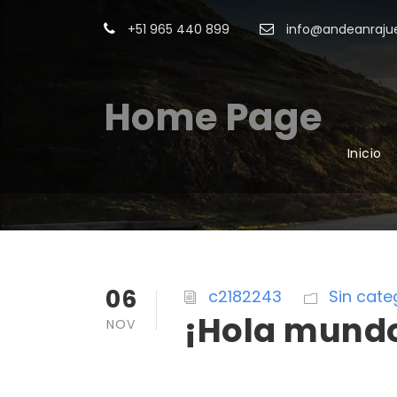
+51 965 440 899
info@andeanrajue
Home Page
Inicio
06
c2182243
Sin cate
¡Hola mund
NOV