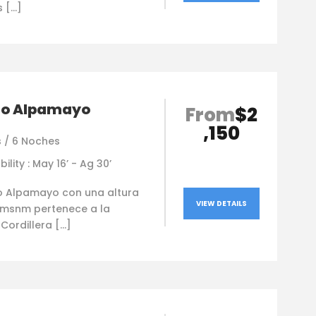
s […]
o Alpamayo
From
$2
,150
s / 6 Noches
bility : May 16’ - Ag 30’
o Alpamayo con una altura
VIEW DETAILS
 msnm pertenece a la
Cordillera […]
Francisco R
hace 11 meses
Outstanding experience!
Really good experience, the guides