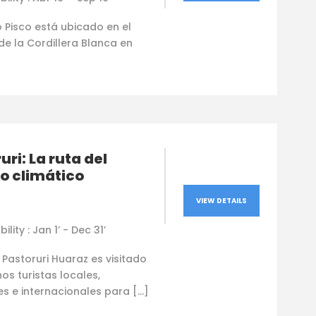
 Pisco está ubicado en el
e la Cordillera Blanca en
uri: La ruta del
o climático
VIEW DETAILS
ility : Jan 1’ - Dec 31’
r Pastoruri Huaraz es visitado
s turistas locales,
s e internacionales para […]