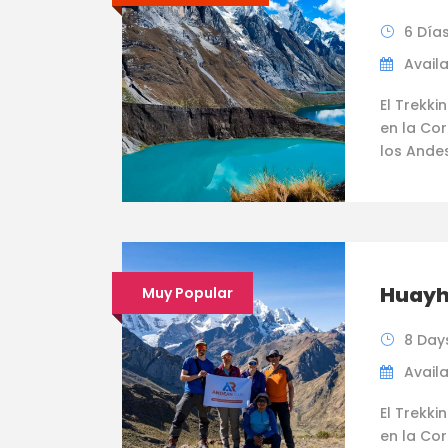
6 Día
Availa
El Trekk
en la Co
los Ande
Huayh
Muy Popular
8 Day
Availa
El Trekk
en la Co