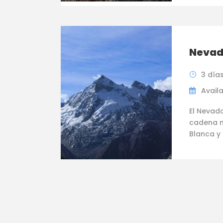
Nevad
3 día
Availa
El Nevad
cadena m
Blanca y 