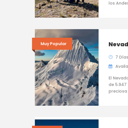
los Ande
Nevad
Muy Popular
7 Día
Availa
El Nevad
de 5.947
preciosa 