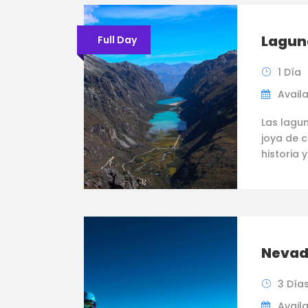
Lagun
Full Day
1 Día
Availab
Las lagu
joya de 
historia y
Nevad
3 Día
Availab