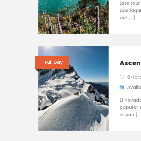
Este tou
dos lagu
del […]
Ascen
Full Day
8 Hor
Availa
El Nevad
popular e
inician […