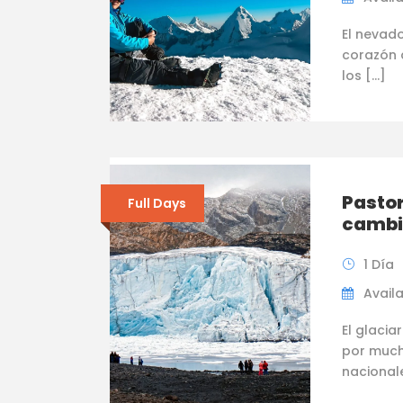
El nevado
corazón d
los […]
Pastor
Full Days
cambi
1 Día
Availab
El glacia
por mucho
nacionale