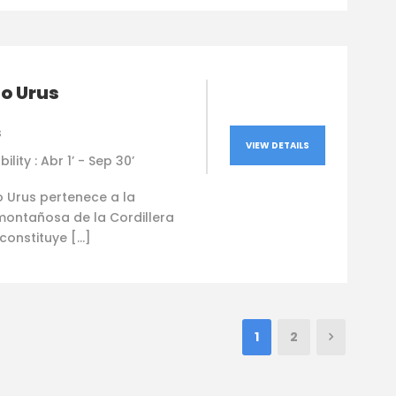
o Urus
s
VIEW DETAILS
bility : Abr 1’ - Sep 30’
o Urus pertenece a la
ontañosa de la Cordillera
constituye […]
1
2