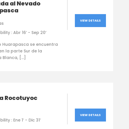
ada al Nevado
were very professional, they have
pasca
very high-quality equipment, and
the energy of the group was really
Leer más
VIEW DETAILS
as
good. Everybody was able to reach
the top :)
bility : Abr 16’ - Sep 20’
o Huarapasca se encuentra
n la parte Sur de la
a Blanca, […]
a Rocotuyoc
VIEW DETAILS
ility : Ene 1’ - Dic 31’