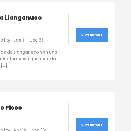
a Llanganuco
VIEW DETAILS
ility : Jan 1’ - Dec 31’
nas de Llanganuco son una
color turquesa que guarda
 […]
o Pisco
s
VIEW DETAILS
ility : Abr 16’ - Sep 16’