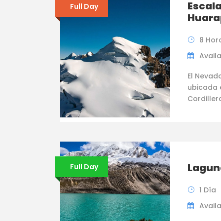
Escal
Full Day
Huara
8 Hor
Availa
El Nevad
ubicada e
Cordiller
Lagun
Full Day
1 Día
Availab