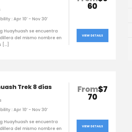
60
s
bility : Apr 10’ - Nov 30’
ing Huayhuash se encuentra
VIEW DETAILS
rdillera del mismo nombre en
s […]
uash Trek 8 días
From
$7
70
s
bility : Apr 10’ - Nov 30’
ing Huayhuash se encuentra
VIEW DETAILS
rdillera del mismo nombre en