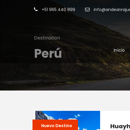
+51 965 440 899
info@andeanrajue
Destination
Perú
Inicio
Huayh
Nuevo Destino