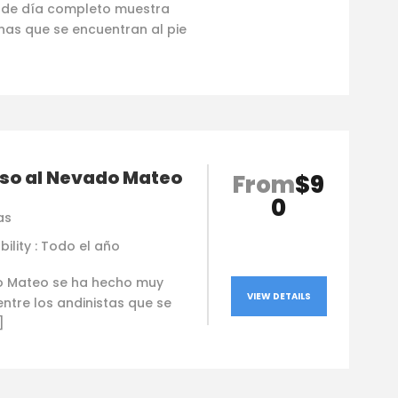
r de día completo muestra
nas que se encuentran al pie
so al Nevado Mateo
From
$9
0
as
bility : Todo el año
o Mateo se ha hecho muy
VIEW DETAILS
ntre los andinistas que se
]