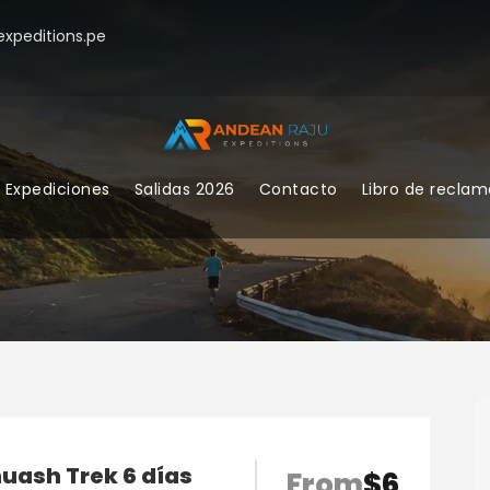
xpeditions.pe
Expediciones
Salidas 2026
Contacto
Libro de recla
uash Trek 6 días
From
$6