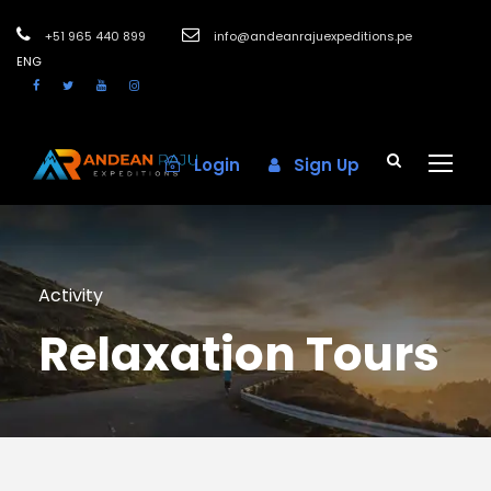
+51 965 440 899
info@andeanrajuexpeditions.pe
ENG
Login
Sign Up
Activity
Relaxation Tours