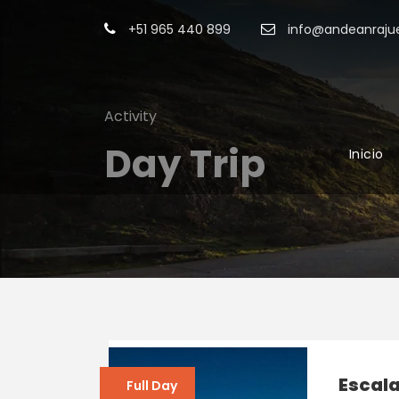
+51 965 440 899
info@andeanrajue
Activity
Day Trip
Inicio
Escal
Full Day