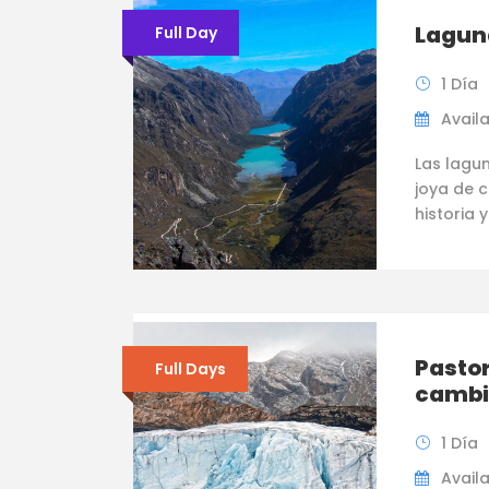
Lagun
Full Day
1 Día
Availab
Las lagu
joya de 
historia y
Pastor
Full Days
cambi
1 Día
Availab