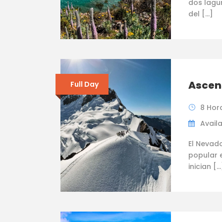
dos lagu
del […]
Ascen
Full Day
8 Hor
Availa
El Nevad
popular e
inician […