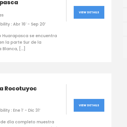
pasca
VIEW DETAILS
as
bility : Abr 16’ - Sep 20’
o Huarapasca se encuentra
n la parte Sur de la
a Blanca, […]
a Rocotuyoc
VIEW DETAILS
ility : Ene 1’ - Dic 31’
r de día completo muestra