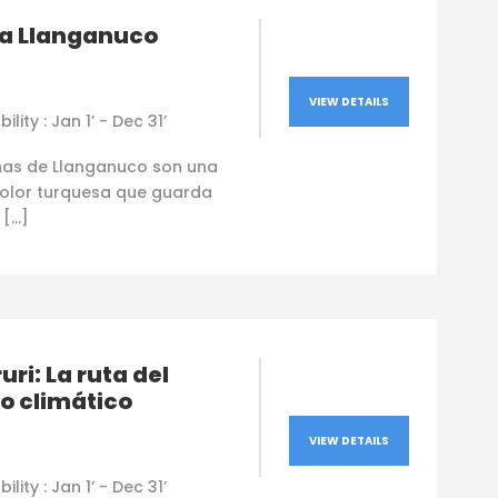
were very p
a Llanganuco
very high-q
the energy 
Leer más
good. Ever
VIEW DETAILS
the top :)
ility : Jan 1’ - Dec 31’
nas de Llanganuco son una
color turquesa que guarda
 […]
uri: La ruta del
o climático
VIEW DETAILS
ility : Jan 1’ - Dec 31’