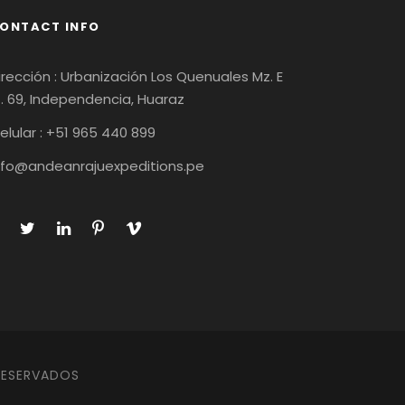
ONTACT INFO
irección : Urbanización Los Quenuales Mz. E
t. 69, Independencia, Huaraz
elular : +51 965 440 899
nfo@andeanrajuexpeditions.pe
RESERVADOS