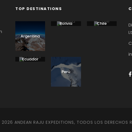
TOP DESTINATIONS
C
Bolivia
Chile
D
n
L
Argentina
C
i
Ecuador
Perú
 2026 ANDEAN RAJU EXPEDITIONS, TODOS LOS DERECHOS 