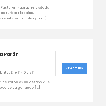
r Pastoruri Huaraz es visitado
s turistas locales,
s e internacionales para […]
a Parón
VIEW DETAILS
ility : Ene 1’ - Dic 31’
a de Parón es un destino que
oco se va ganando […]