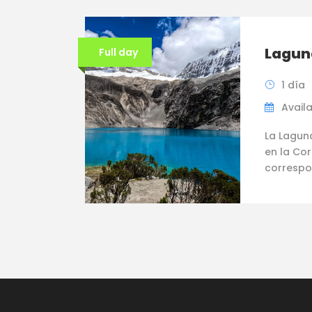
Lagun
Full day
1 día
Availa
La Lagun
en la Cor
correspo