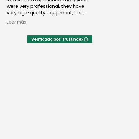
rofessional, they have
double expedition with Ande
uality equipment, and
Tocllaraju and Alpamayo. T
of the group was really
organization has been perfe
Leer más
ybody was able to reach
without any fissure. The tea
extraordinary, from Alex (U
certified guide), to Maduen
Verificado por: Trustindex
chef – many big-name rest
would like to have him at th
of the stove by now –), to 
campers and porters (Juliño
and Edgar), and the mulete
(Roque and Richard). All of 
always with a smile on their
We achieve 100% success: U
Ushinca (to "enter into matt
Tocllaraju and Alpamayo. A
success, of course, was eve
Leading the logistics, the C
Andeanraju, Pablo and Maite
charming and resolute, wh
already knew from another