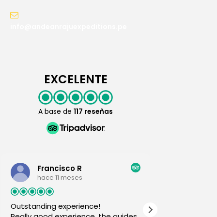
info@andeanrajuexpeditions.pe
EXCELENTE
A base de
117 reseñas
ncisco R
javier o
 11 meses
hace 12 meses
g experience!
EXTRAORDINARY
 experience, the guides
We have just finished a priv