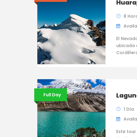
Huara
8 Hor
Availa
El Nevad
ubicada e
Cordiller
Lagun
Full Day
1 Día
Availab
Este tou