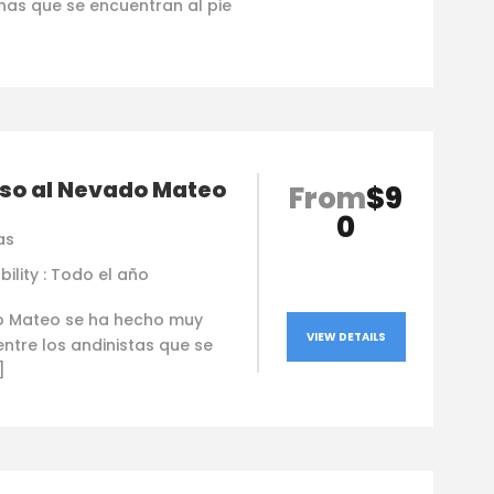
nas que se encuentran al pie
so al Nevado Mateo
From
$9
0
as
bility : Todo el año
o Mateo se ha hecho muy
VIEW DETAILS
ntre los andinistas que se
]
Fra
hace
Outstandin
Really good