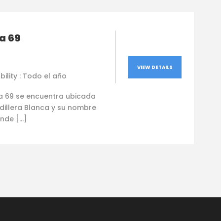
a 69
VIEW DETAILS
bility : Todo el año
a 69 se encuentra ubicada
dillera Blanca y su nombre
nde […]