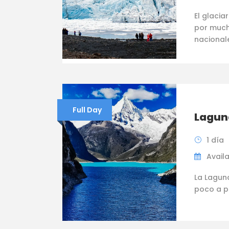
El glacia
por mucho
nacionale
Full Day
Lagun
1 día
Availab
La Lagun
poco a p