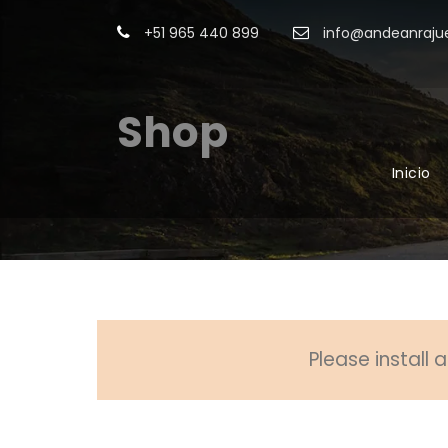
+51 965 440 899
info@andeanrajue
Shop
Inicio
Please install