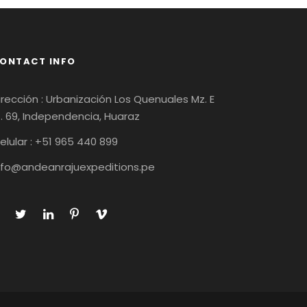
ONTACT INFO
irección : Urbanización Los Quenuales Mz. E
t. 69, Independencia, Huaraz
elular : +51 965 440 899
nfo@andeanrajuexpeditions.pe