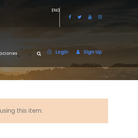
ENG
Login
Sign Up
maciones
sing this item.