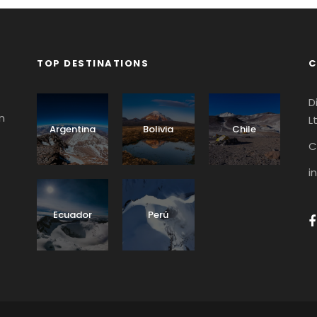
TOP DESTINATIONS
C
D
n
L
Argentina
Bolivia
Chile
C
i
Ecuador
Perú