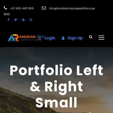
+51 965 440 899
info@andeanrajuexpeditions.pe
ENG
Login
Sign Up
Portfolio Left
& Right
Small