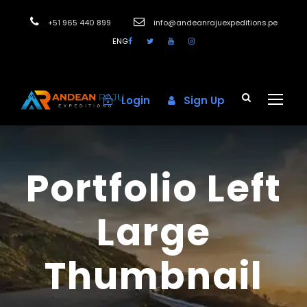
+51 965 440 899
info@andeanrajuexpeditions.pe
ENG
Login
Sign Up
Portfolio Left
Large
Thumbnail