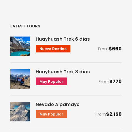
LATEST TOURS
Huayhuash Trek 6 días
$660
From
Nuevo Destino
Huayhuash Trek 8 días
$770
From
Muy Popular
Nevado Alpamayo
$2,150
From
Muy Popular