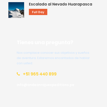
Escalada al Nevado Huarapasca
Full Day
Tienes una pregunta?
Nos complace conocer sus objetivos y sueños
de aventura. Estaremos encantados de hablar
con usted.
+51 965 440 899
info@andeanrajuexpeditions.pe