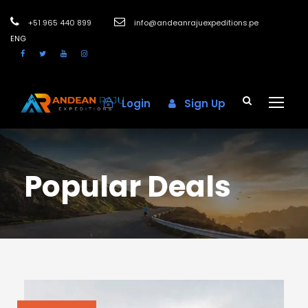
+51 965 440 899
info@andeanrajuexpeditions.pe
ENG
Login
Sign Up
Popular Deals