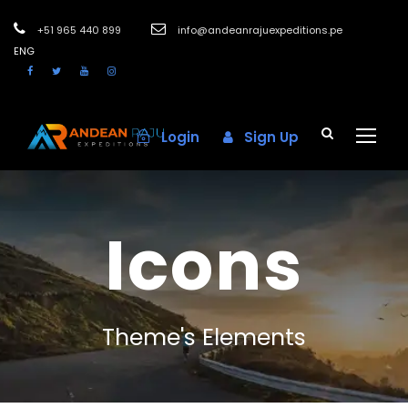
+51 965 440 899
info@andeanrajuexpeditions.pe
ENG
Login
Sign Up
Icons
Theme's Elements