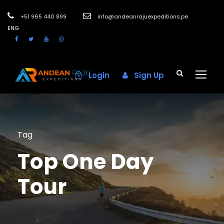
+51 965 440 899
info@andeanrajuexpeditions.pe
ENG
Login
Sign Up
Tag
Top One Day
Tour