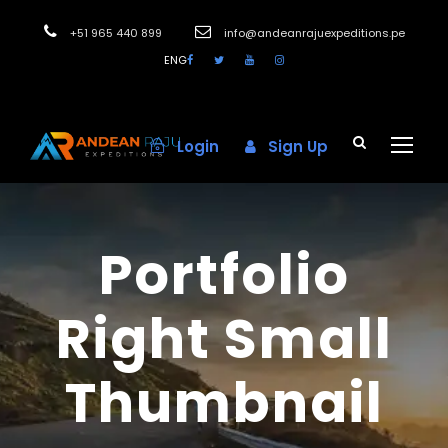
+51 965 440 899
info@andeanrajuexpeditions.pe
ENG
Login
Sign Up
Portfolio
Right Small
Thumbnail