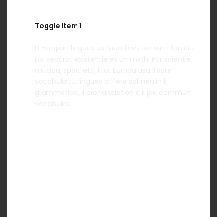
Toggle Item 1
Li Europan lingues es membres del sam familie.
Lor separat existentie es un myth. Por scientie,
musica, sport etc, litot Europa usa li sam
vocabular. Li lingues differe solmen in li
grammatica, li pronunciation e li plu commun
vocabules.
Toggle Item 2
Toggle Item 3
Toggle Item 4