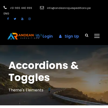
+51 965 440 899
info@andeanrajuexpeditions.pe
ENG
Login
Sign Up
Accordions &
Toggles
Theme's Elements