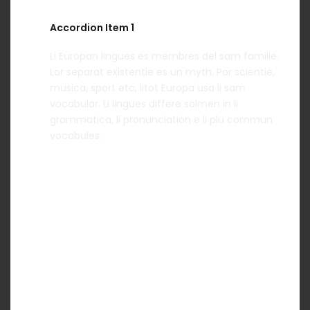
Accordion Item 1
Li Europan lingues es membres del sam familie.
Lor separat existentie es un myth. Por scientie,
musica, sport etc, litot Europa usa li sam
vocabular. Li lingues differe solmen in li
grammatica, li pronunciation e li plu commun
vocabules.
Accordion Item 2
Accordion Item 3
Accordion Item 4
TOGGLE - ICON