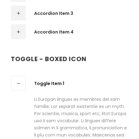
Accordion Item 3
Accordion Item 4
TOGGLE - BOXED ICON
Toggle Item 1
Li Europan lingues es membres del sam
familie. Lor separat existentie es un myth.
Por scientie, musica, sport etc, litot Europa
usa li sam vocabular. Li lingues differe
solmen in li grammatica, li pronunciation e
li plu com mun vocabules. Maecenas sed