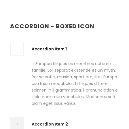
ACCORDION - BOXED ICON
Accordion Item 1
Li Europan lingues es membres del sam
familie. Lor separat existentie es un myth.
Por scientie, musica, sport etc, litot Europa
usa li sam vocabular. Li lingues differe
solmen in li grammatica, li pronunciation e
li plu com mun vocabules. Maecenas sed
diam eget risus varius.
Accordion Item 2